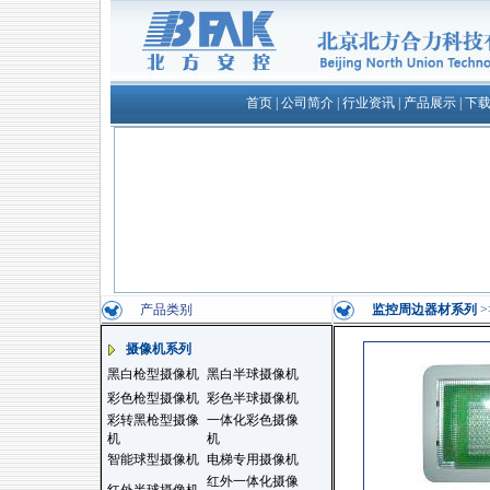
首页
|
公司简介
|
行业资讯
|
产品展示
|
下
产品类别
监控周边器材系列
>