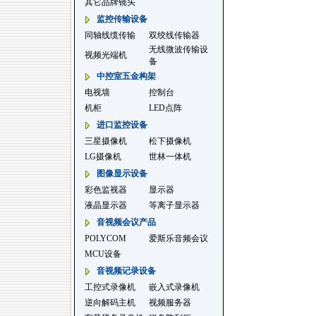
其它品牌镜头
监控传输设备
同轴线缆传输
双绞线传输器
无线微波传输设
视频光端机
备
中控室五金构架
电视墙
控制台
机柜
LED点阵
进口监控设备
三星摄像机
松下摄像机
LG摄像机
世林一体机
图像显示设备
彩色监视器
显示器
液晶显示器
等离子显示器
音视频会议产品
POLYCOM
爱斯乐音频会议
MCU设备
音视频记录设备
工控式录像机
嵌入式录像机
逆向解码主机
视频服务器