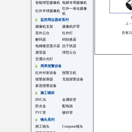
智能球型摄像机
电梯专用摄像机
红外一体化摄像
红外半球摄像机
机
监控周边器材系列
-5
>
摄像机支架
摄像机护罩
共有2
室外云台
红外灯
解码器
码转换器
电梯楼层显示器
抗干扰器
避雷器
球型云台
交通白光灯
周界报警设备
红外对射设备
报警主机
报警探测器
无线报警设备
家居报警设备
施工辅材
BNC头
金属软管
防水盒
配电箱
PVC管
镀锌管
镜头系列
精工镜头
Computar镜头