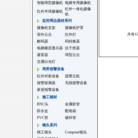
智能球型摄像机
电梯专用摄像机
红外一体化摄像
红外半球摄像机
机
监控周边器材系列
摄像机支架
摄像机护罩
共有1
室外云台
红外灯
解码器
码转换器
电梯楼层显示器
抗干扰器
避雷器
球型云台
交通白光灯
周界报警设备
红外对射设备
报警主机
报警探测器
无线报警设备
家居报警设备
施工辅材
BNC头
金属软管
防水盒
配电箱
PVC管
镀锌管
镜头系列
精工镜头
Computar镜头