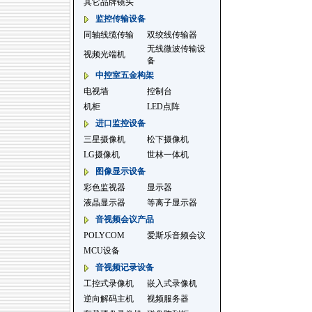
其它品牌镜头
监控传输设备
同轴线缆传输
双绞线传输器
无线微波传输设
视频光端机
备
中控室五金构架
电视墙
控制台
机柜
LED点阵
进口监控设备
三星摄像机
松下摄像机
LG摄像机
世林一体机
图像显示设备
彩色监视器
显示器
液晶显示器
等离子显示器
音视频会议产品
POLYCOM
爱斯乐音频会议
MCU设备
音视频记录设备
工控式录像机
嵌入式录像机
逆向解码主机
视频服务器