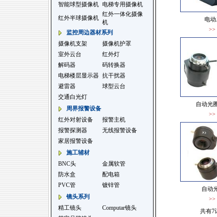
智能球型摄像机
电梯专用摄像机
红外一体化摄像
红外半球摄像机
电动
机
>
监控周边器材系列
摄像机支架
摄像机护罩
室外云台
红外灯
解码器
码转换器
电梯楼层显示器
抗干扰器
避雷器
球型云台
交通白光灯
自动光
周界报警设备
>
红外对射设备
报警主机
报警探测器
无线报警设备
家居报警设备
施工辅材
BNC头
金属软管
防水盒
配电箱
PVC管
镀锌管
自动
镜头系列
>
精工镜头
Computar镜头
共有7