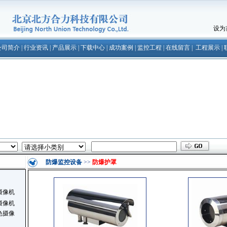
设为
公司简介
|
行业资讯
|
产品展示
|
下载中心
|
成功案例
|
监控工程
|
在线留言
|
工程展示
|
防爆监控设备
>>
防爆护罩
摄像机
摄像机
色摄像