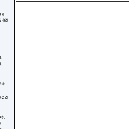
输器
传输设
机
机
示器
频会议
像机
器