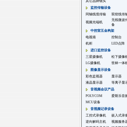
其它品牌镜头
监控传输设备
同轴线缆传输
双绞线传
无线微波
视频光端机
备
中控室五金构架
电视墙
控制台
机柜
LED点阵
进口监控设备
三星摄像机
松下摄像
LG摄像机
世林一体
图像显示设备
彩色监视器
显示器
液晶显示器
等离子显
音视频会议产品
POLYCOM
爱斯乐音
MCU设备
音视频记录设备
工控式录像机
嵌入式录
逆向解码主机
视频服务