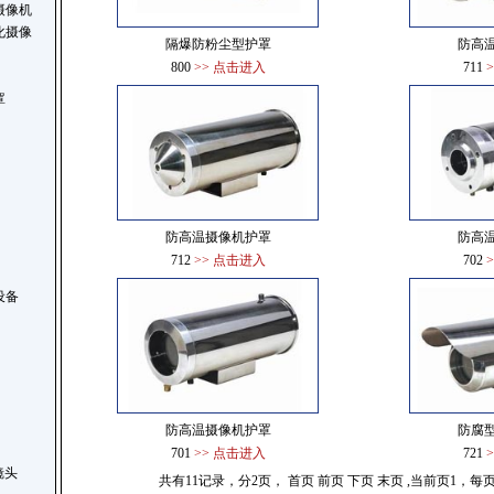
摄像机
化摄像
隔爆防粉尘型护罩
防高
800
>> 点击进入
711
罩
防高温摄像机护罩
防高
712
>> 点击进入
702
设备
防高温摄像机护罩
防腐
701
>> 点击进入
721
r镜头
共有11记录，分2页， 首页 前页
下页
末页
,当前页1，每