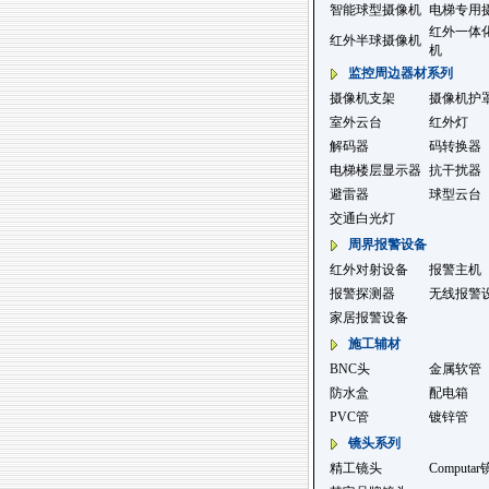
智能球型摄像机
电梯专用
红外一体
红外半球摄像机
机
监控周边器材系列
摄像机支架
摄像机护
室外云台
红外灯
解码器
码转换器
电梯楼层显示器
抗干扰器
避雷器
球型云台
交通白光灯
周界报警设备
红外对射设备
报警主机
报警探测器
无线报警
家居报警设备
施工辅材
BNC头
金属软管
防水盒
配电箱
PVC管
镀锌管
镜头系列
精工镜头
Computa